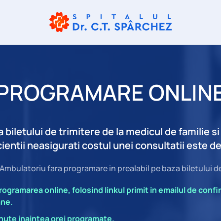
PROGRAMARE ONLIN
biletului de trimitere de la medicul de familie s
entii neasigurati costul unei consultatii este de
n Ambulatoriu fara programare in prealabil pe baza biletului de
gramarea online, folosind linkul primit in emailul de confir
ane.
inute inaintea orei programate.