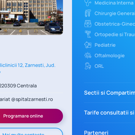
Medicina Interna
Chirurgie Genera
Obstetrica-Ginec
Ortopedie si Tra
Pediatrie
Oftalmologie
liclinicii 12, Zarnesti, Jud.
ORL
v
220309 Centrala
Sectii si Comparti
ariat @spitalzarnesti.ro
Tarife consultatii si
Programare online
Parteneri
Mai multe contacte