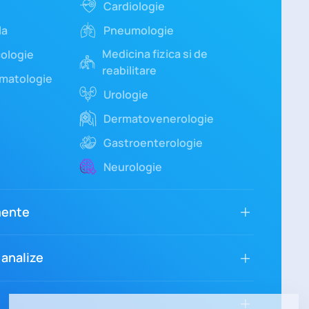
Cardiologie
la
Pneumologie
Medicina fizica si de
ologie
reabilitare
umatologie
Urologie
Dermatovenerologie
Gastroenterologie
Neurologie
mente
 analize