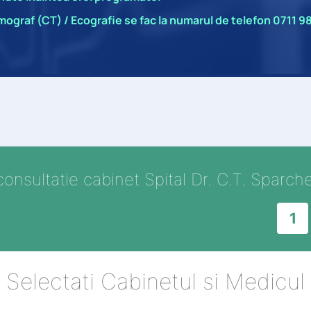
ograf (CT) / Ecografie
se fac la numarul de telefon
0711 98