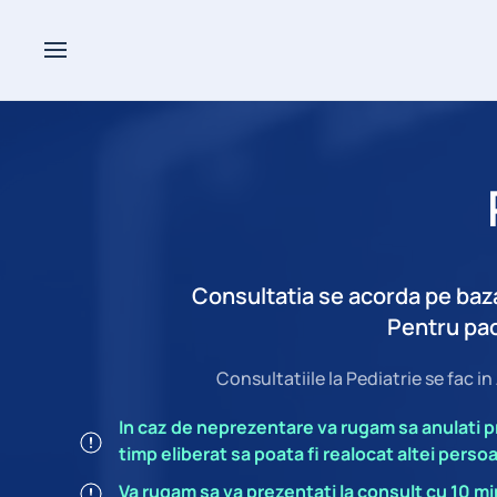
Consultatia se acorda pe baza 
Pentru paci
Consultatiile la Pediatrie se fac i
In caz de neprezentare va rugam sa anulati pro
timp eliberat sa poata fi realocat altei perso
Va rugam sa va prezentati la consult cu 10 m