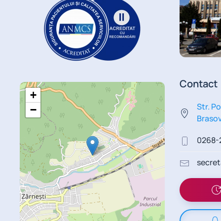
Contact
+
Str. Po
−
Braso
0268-
secret